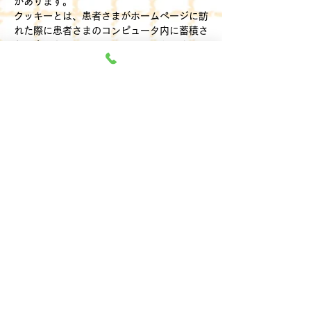
があります。
クッキーとは、患者さまがホームページに訪
れた際に患者さまのコンピュータ内に蓄積さ
れる小さなテキストファイルのことです。こ
れにより再度患者さまがホームページを訪れ
た際に患者さまのコンピュータが認識され、
利便性が向上します。クッキーの中には個人
が特定できる情報は残りません。
ほとんどのコンピュータのブラウザがクッキ
ーを受け入れられるように設定されています
が、ご使用のブラウザでクッキーの受け入れ
を拒否する設定をすることも可能です。但
し、その結果、ホームページの一部の機能が
正常に作動しない場合がありますのでご了承
ください。
2）他サイトのリンクについて
当院ホームページには、患者さまに対し、有
用な情報・サービスをご提供するため他の医
院の運営するホームページへのリンクがあり
ます。リンク先のホームページにおける個人
情報について、当院は一切責任を負うことが